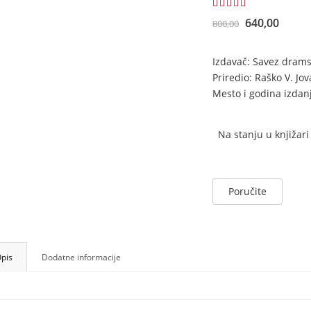
4.50
640,00
800,00
Izdavač: Savez drams
Priredio: Raško V. Jo
Mesto i godina izdan
Na stanju u knjižari
Poručite
pis
Dodatne informacije
Monografija
Monografija
Milan Gutović
Hadži Petar Božović