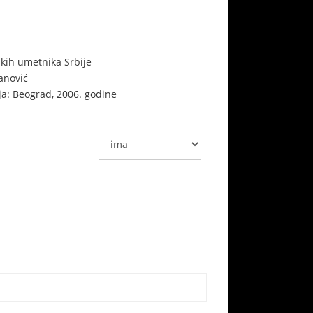
kih umetnika Srbije
vanović
ja: Beograd, 2006. godine
Monografija
Boris Isaković