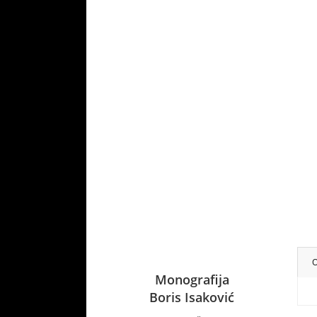
O
nografija
Monografija
 Petar Božović
Boris Isaković