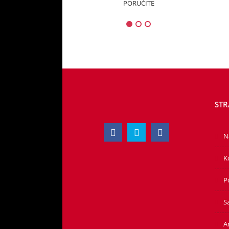
PORUČITE
PORUČITE
STR
N
K
P
S
Ar