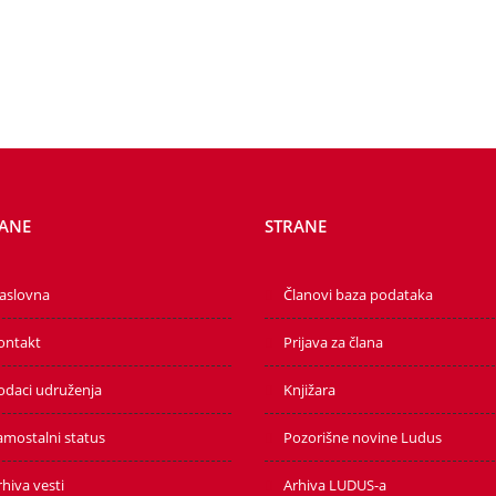
PORUČITE
PORUČITE
ANE
STRANE
aslovna
Članovi baza podataka
ontakt
Prijava za člana
odaci udruženja
Knjižara
amostalni status
Pozorišne novine Ludus
hiva vesti
Arhiva LUDUS-a