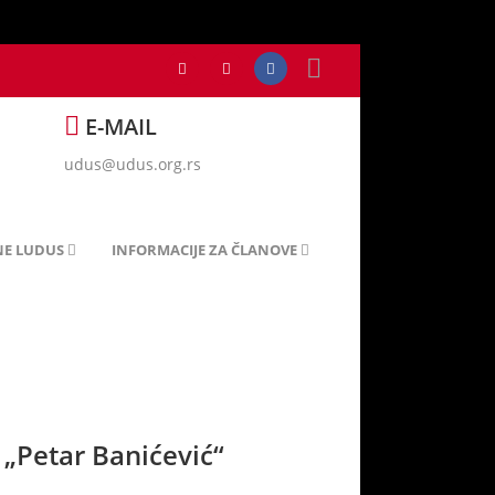
E-MAIL
udus@udus.org.rs
NE LUDUS
INFORMACIJE ZA ČLANOVE
 „Petar Banićević“