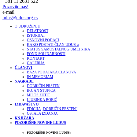
+381 11 2631 522
Pozovite nas!
e-mail
udus@udus.org.rs
O UDRUŽENJU
DELATNOST
ISTORIJAT
OSNOVNI PODACI
KAKO POSTATI ČLAN UDUS-a
STATUS SAMOSTALNOG UMETNIKA
FOND SOLIDARNOSTI
KONTAKT
GALERIJA
ČLANOVI
BAZA PODATAKA ČLANOVA
IN MEMORIAM
NAGRADE
DOBRIČIN PRSTEN
BOJAN STUPICA
MILOŠ ŽUTIĆ
LJUBINKA BOBIĆ
IZDAVAŠTVO
EDICIJA „DOBRIČIN PRSTEN“
OSTALA IZDANJA
KNJIŽARA
POZORIŠNE NOVINE LUDUS
POZORIŠNE NOVINE LUDUS: