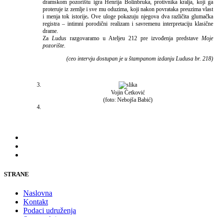
dramskom pozorištu igra Henrija Bolinbruka, protivnika kralja, koji ga
proteruje iz zemlje i sve mu oduzima, koji nakon povrataka preuzima vlast
i menja tok istorije
.
Ove uloge pokazuju njegova dva različita glumačka
registra – intimni porodični realizam i savremenu interpretaciju klasične
drame.
Za
Ludus
razgovaramo u Ateljeu 212 pre izvođenja predstave
Moje
pozorište
.
(ceo intervju dostupan je u štampanom izdanju Ludusa br. 218)
Vojin Ćetković
(foto: Nebojša Babić)
STRANE
Naslovna
Kontakt
Podaci udruženja