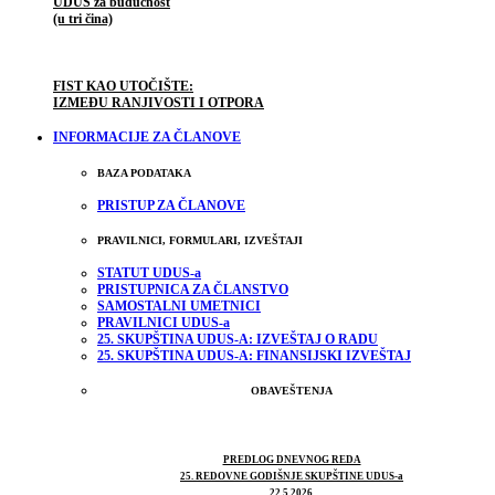
UDUS za budućnost
(u tri čina)
FIST KAO UTOČIŠTE:
IZMEĐU RANJIVOSTI I OTPORA
INFORMACIJE ZA ČLANOVE
BAZA PODATAKA
PRISTUP ZA ČLANOVE
PRAVILNICI, FORMULARI, IZVEŠTAJI
STATUT UDUS-a
PRISTUPNICA ZA ČLANSTVO
SAMOSTALNI UMETNICI
PRAVILNICI UDUS-a
25. SKUPŠTINA UDUS-A: IZVEŠTAJ O RADU
25. SKUPŠTINA UDUS-A: FINANSIJSKI IZVEŠTAJ
OBAVEŠTENJA
PREDLOG DNEVNOG REDA
25. REDOVNE GODIŠNJE SKUPŠTINE UDUS-a
22.5.2026.