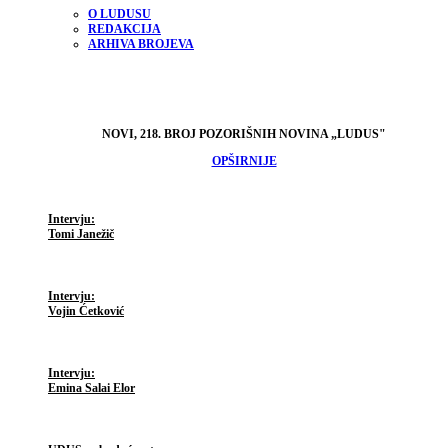
O LUDUSU
REDAKCIJA
ARHIVA BROJEVA
NOVI, 218. BROJ POZORIŠNIH NOVINA „LUDUS"
OPŠIRNIJE
Intervju:
Tomi Janežič
Intervju:
Vojin Ćetković
Intervju:
Emina Salai Elor