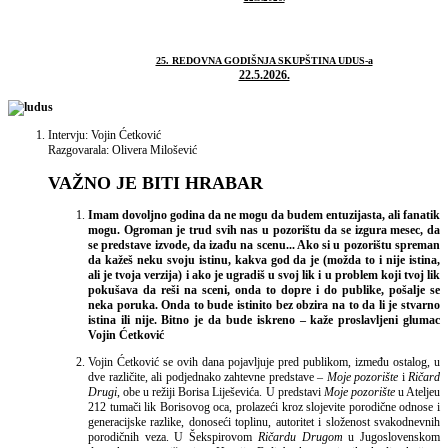
25. REDOVNA GODIŠNJA SKUPŠTINA UDUS-a
22.5.2026.
Intervju: Vojin Ćetković
Razgovarala: Olivera Milošević
VAŽNO JE BITI HRABAR
Imam dovoljno godina da ne mogu da budem entuzijasta, ali fanatik
mogu. Ogroman je trud svih nas u pozorištu da se izgura mesec, da
se predstave izvode, da izađu na scenu... Ako si u pozorištu spreman
da kažeš neku svoju istinu, kakva god da je (možda to i nije istina,
ali je tvoja verzija) i ako je ugradiš u svoj lik i u problem koji tvoj lik
pokušava da reši na sceni, onda to dopre i do publike, pošalje se
neka poruka. Onda to bude istinito bez obzira na to da li je stvarno
istina ili nije. Bitno je da bude iskreno – kaže proslavljeni glumac
Vojin Ćetković
Vojin Ćetković se ovih dana pojavljuje pred publikom, između ostalog, u
dve različite, ali podjednako zahtevne predstave –
Moje pozorište
i
Ričard
Drugi
, obe u režiji Borisa Liješevića. U predstavi
Moje pozorište
u Ateljeu
212 tumači lik Borisovog oca, prolazeći kroz slojevite porodične odnose i
generacijske razlike, donoseći toplinu, autoritet i složenost svakodnevnih
porodičnih veza. U Šekspirovom
Ričardu
Drugom
u Jugoslovenskom