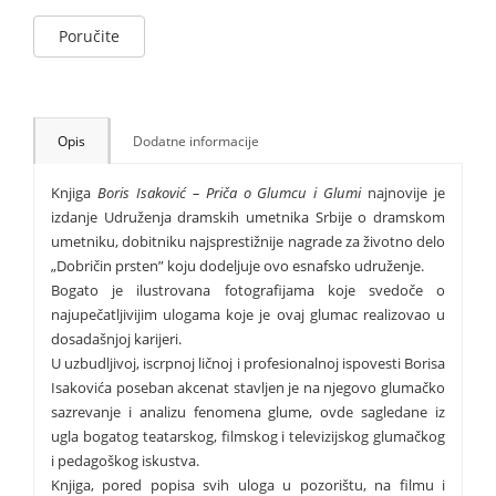
Poručite
Opis
Dodatne informacije
Knjiga
Boris Isaković – Priča o Glumcu i Glumi
najnovije je
izdanje Udruženja dramskih umetnika Srbije o dramskom
umetniku, dobitniku najsprestižnije nagrade za životno delo
„Dobričin prsten” koju dodeljuje ovo esnafsko udruženje.
Bogato je ilustrovana fotografijama koje svedoče o
najupečatljivijim ulogama koje je ovaj glumac realizovao u
dosadašnjoj karijeri.
U uzbudljivoj, iscrpnoj ličnoj i profesionalnoj ispovesti Borisa
Isakovića poseban akcenat stavljen je na njegovo glumačko
sazrevanje i analizu fenomena glume, ovde sagledane iz
ugla bogatog teatarskog, filmskog i televizijskog glumačkog
i pedagoškog iskustva.
Knjiga, pored popisa svih uloga u pozorištu, na filmu i