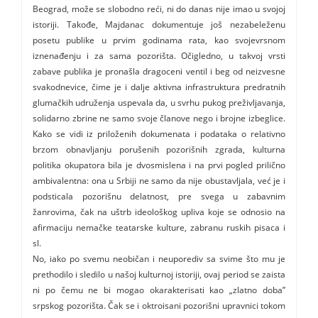
Beograd, može se slobodno reći, ni do danas nije imao u svojoj
istoriji. Takođe, Majdanac dokumentuje još nezabeleženu
posetu publike u prvim godinama rata, kao svojevrsnom
iznenađenju i za sama pozorišta. Očigledno, u takvoj vrsti
zabave publika je pronašla dragoceni ventil i beg od neizvesne
svakodnevice, čime je i dalje aktivna infrastruktura predratnih
glumačkih udruženja uspevala da, u svrhu pukog preživljavanja,
solidarno zbrine ne samo svoje članove nego i brojne izbeglice.
Kako se vidi iz priloženih dokumenata i podataka o relativno
brzom obnavljanju porušenih pozorišnih zgrada, kulturna
politika okupatora bila je dvosmislena i na prvi pogled prilično
ambivalentna: ona u Srbiji ne samo da nije obustavljala, već je i
podsticala pozorišnu delatnost, pre svega u zabavnim
žanrovima, čak na uštrb ideološkog upliva koje se odnosio na
afirmaciju nemačke teatarske kulture, zabranu ruskih pisaca i
sl.
No, iako po svemu neobičan i neuporediv sa svime što mu je
prethodilo i sledilo u našoj kulturnoj istoriji, ovaj period se zaista
ni po čemu ne bi mogao okarakterisati kao „zlatno doba”
srpskog pozorišta. Čak se i oktroisani pozorišni upravnici tokom