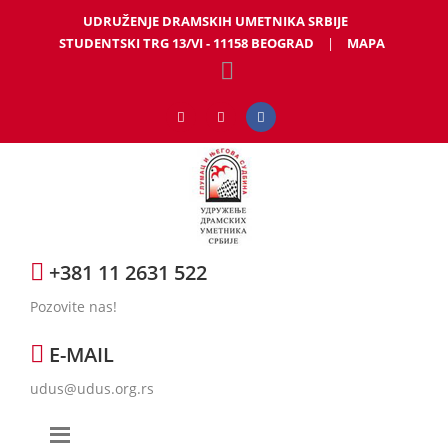
UDRUŽENJE DRAMSKIH UMETNIKA SRBIJE
STUDENTSKI TRG 13/VI - 11158 BEOGRAD
|
MAPA
+381 11 2631 522
Pozovite nas!
E-MAIL
udus@udus.org.rs