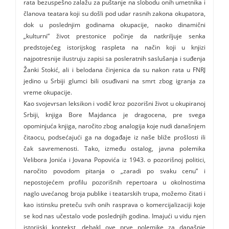
rata bezuspešno zalažu za puštanje na slobodu onih umetnika i
članova teatara koji su došli pod udar rasnih zakona okupatora,
dok u poslednjim godinama okupacije, naoko dinamični
„kulturni” život prestonice počinje da natkriljuje senka
predstojećeg istorijskog raspleta na način koji u knjizi
najpotresnije ilustruju zapisi sa posleratnih saslušanja i suđenja
Žanki Stokić, ali i belodana činjenica da su nakon rata u FNRJ
jedino u Srbiji glumci bili osuđivani na smrt zbog igranja za
vreme okupacije.
Kao svojevrsan leksikon i vodič kroz pozorišni život u okupiranoj
Srbiji, knjiga Bore Majdanca je dragocena, pre svega
opominjuća knjiga, naročito zbog analogija koje nudi današnjem
čitaocu, podsećajući ga na događaje iz naše bliže prošlosti ili
čak savremenosti. Tako, između ostalog, javna polemika
Velibora Jonića i Jovana Popovića iz 1943. o pozorišnoj politici,
naročito povodom pitanja o „zaradi po svaku cenu” i
nepostojećem profilu pozorišnih repertoara u okolnostima
naglo uvećanog broja publike i teatarskih trupa, možemo čitati i
kao istinsku preteču svih onih rasprava o komercijalizaciji koje
se kod nas učestalo vode poslednjih godina. Imajući u vidu njen
istorijski kontekst, debakl ove prve polemike za današnje