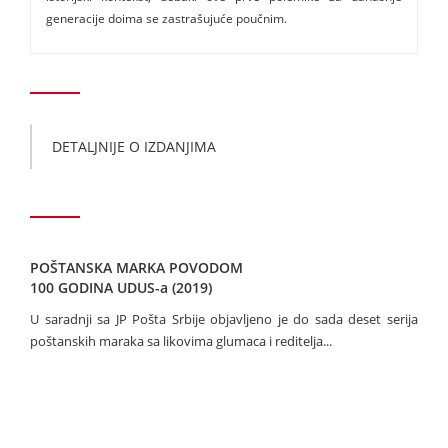
generacije doima se zastrašujuće poučnim.
DETALJNIJE O IZDANJIMA
POŠTANSKA MARKA POVODOM
100 GODINA UDUS-a (2019)
U saradnji sa JP Pošta Srbije objavljeno je do sada deset serija
poštanskih maraka sa likovima glumaca i reditelja...