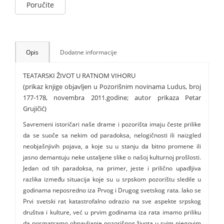
Poručite
Opis
Dodatne informacije
TEATARSKI ŽIVOT U RATNOM VIHORU
(prikaz knjige objavljen u Pozorišnim novinama Ludus, broj
177-178, novembra 2011.godine; autor prikaza Petar
Grujičić)
Savremeni istoričari naše drame i pozorišta imaju česte prilike
da se suoče sa nekim od paradoksa, nelogičnosti ili naizgled
neobjašnjivih pojava, a koje su u stanju da bitno promene ili
jasno demantuju neke ustaljene slike o našoj kulturnoj prošlosti.
Jedan od tih paradoksa, na primer, jeste i prilično upadljiva
razlika između situacija koje su u srpskom pozorištu sledile u
godinama neposredno iza Prvog i Drugog svetskog rata. Iako se
Prvi svetski rat katastrofalno odrazio na sve aspekte srpskog
društva i kulture, već u prvim godinama iza rata imamo priliku
da posmatramo obnavljanje pozorišnog života u svim njegovim