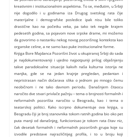
kreativnim i institucionalnim aspektima. To se, međutim, u Srbiji
nije dogodilo i u godinama iza Drugog svetskog rata čije
materijalne i demografske posledice ipak nisu bile toliko
drastične kao na početku veka, pa tako tek negde krajem
pedesetih godina, sa pojavom nove srpske drame, mi možemo
da govorimo o nastanku nekog novog pozorišnog konteksta kao
organske celine, a ne samo kao puke institucionalne forme.
Knjiga Bore Majdanca Pozorišni život u okupiranoj Srbiji do sada
je najdokumentovaniji i ujedno najpotpuniji prilog objašnjenju
takve paradoksalne situacije kakvih naša kulturna istorija ne
manjka, gde se na jedan krajnje pregledan, pedantan i
nepristrasan način dočarava slika o jednom po mnogo čemu
neobičnom i ne tako davnom periodu. Današnjem čitaocu
naročito dve stvari privlače pažnju – tema o brojnosti formalnih i
neformalnih pozorišta naročito u Beogradu, kao i tema o
teatarskoj politici. Kako iscrpno dokumentuje ova knjiga, u
Beogradu čiji je broj stanovnika tokom ratnih godina bio oko pet
puta manji od današnjeg, funkcionisao je tokom rata čitav niz,
čak desetak formalnih i neformalnih pozorišnih grupa koje su
izvodile predstave najrazličitijeg profila, i to u broju koji