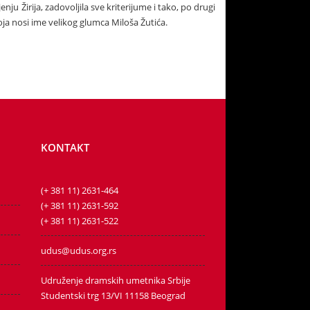
jenju Žirija, zadovoljila sve kriterijume i tako, po drugi
ja nosi ime velikog glumca Miloša Žutića.
KONTAKT
(+ 381 11) 2631-464
(+ 381 11) 2631-592
(+ 381 11) 2631-522
udus@udus.org.rs
Udruženje dramskih umetnika Srbije
Studentski trg 13/VI 11158 Beograd