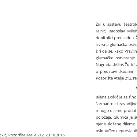
Žiri u sastavu: teatro
Minić, Radoslav Milen
dobitnik i predsednik Ž
izvrsna glumačka ostva
žiri da se, kako Pravi
glumačko ostvarenje.
Nagrada „Miloš Žutić“ 
u predstavi „Kazimir i
Pozorišta Atelje 212, re
Jelena Đokić je sa fin
šarmantne i zavodljive 
mnogo dileme prodati
položaja. Glumica je s
njene složene dileme u
oslobođen neprestanih
ić, Pozorište Atelje 212, 23.10.2016.
Svečanost uručenja Nagrad