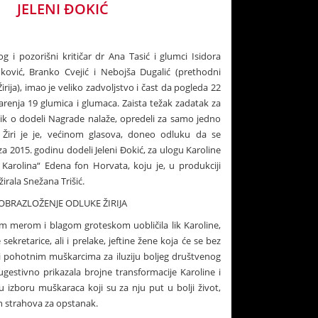
JELENI ĐOKIĆ
log i pozorišni kritičar dr Ana Tasić i glumci Isidora
ković, Branko Cvejić i Nebojša Dugalić (prethodni
irija), imao je veliko zadvoljstvo i čast da pogleda 22
renja 19 glumica i glumaca. Zaista težak zadatak za
lnik o dodeli Nagrade nalaže, opredeli za samo jedno
 Žiri je je, većinom glasova, doneo odluku da se
za 2015. godinu dodeli Jeleni Đokić, za ulogu Karoline
 Karolina“ Edena fon Horvata, koju je, u produkciji
žirala Snežana Trišić.
OBRAZLOŽENJE ODLUKE ŽIRIJA
om merom i blagom groteskom uobličila lik Karoline,
sekretarice, ali i prelake, jeftine žene koja će se bez
 pohotnim muškarcima za iluziju boljeg društvenog
ugestivno prikazala brojne transformacije Karoline i
 izboru muškaraca koji su za nju put u bolji život,
 strahova za opstanak.
e „Miloš Žutić“ Jeleni Đokić, Pozorište Atelje 212, 23.10.2016.